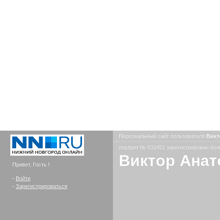
Персональный сайт пользователя
Викт
портрет № 632451 зарегистрирован боле
Виктор Анат
Привет, Гость !
-
Войти
-
Зарегистрироваться