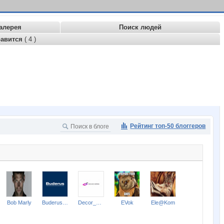
алерея
Поиск людей
равится
( 4 )
Рейтинг топ-50 блоггеров
Bob Marly
Buderus NN
Decor_spark
EVok
Ele@Kom