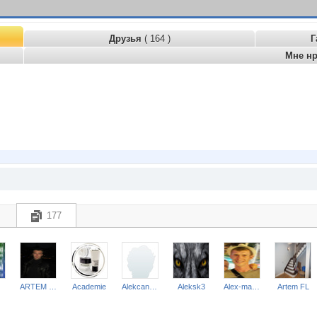
Друзья
( 164 )
Г
Мне н
177
ARTEM 77777
Academie
Alekcandr62
Aleksk3
Alex-master
Artem FL