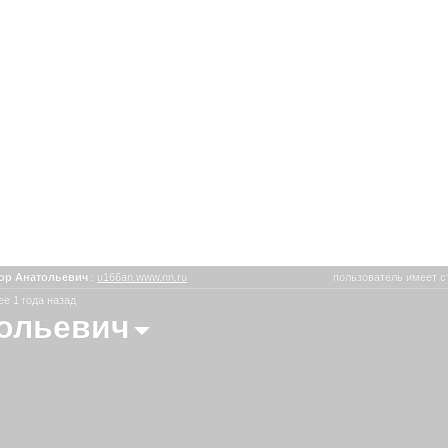
ор Анатольевич
:
u166an.www.nn.ru
пользователь имеет с
е 1 года назад
ольевич