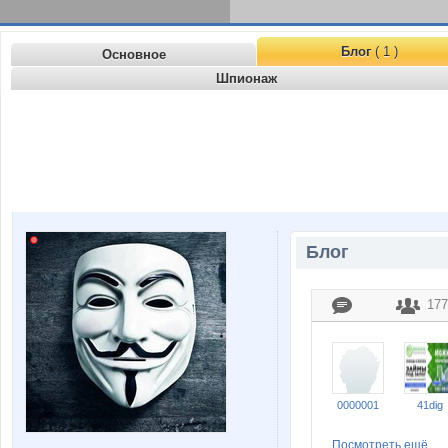
Блог
( 1 )
Основное
Шпионаж
Блог
177
0000001
41dig
Посмотреть ещё