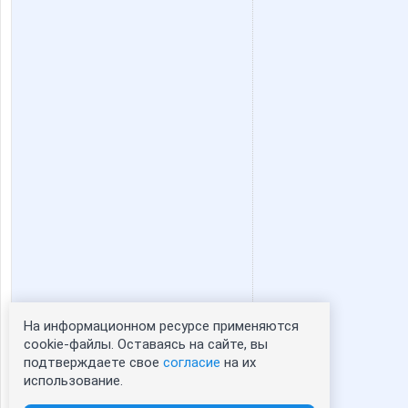
maralov11@mail.ru
maxnno
santeh_profi
sergei 2
павел992
сер
Бош Термотехника
Диманы
На информационном ресурсе применяются
Статистика портрета:
cookie-файлы. Оставаясь на сайте, вы
подтверждаете свое
согласие
на их
сейчас просматривают портрет - 0
ИрэнТехкровля
Иван 8
использование.
зарегистрированные пользователи
посетившие портрет за 7 дней - 0